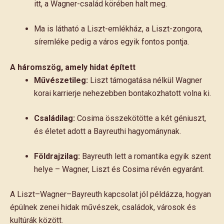
itt, a Wagner-család körében halt meg.
Ma is látható a Liszt-emlékház, a Liszt-zongora,
síremléke pedig a város egyik fontos pontja.
A háromszög, amely hidat épített
Művészetileg:
Liszt támogatása nélkül Wagner
korai karrierje nehezebben bontakozhatott volna ki.
Családilag:
Cosima összekötötte a két géniuszt,
és életet adott a Bayreuthi hagyománynak.
Földrajzilag:
Bayreuth lett a romantika egyik szent
helye – Wagner, Liszt és Cosima révén egyaránt.
A Liszt–Wagner–Bayreuth kapcsolat jól példázza, hogyan
épülnek zenei hidak művészek, családok, városok és
kultúrák között.