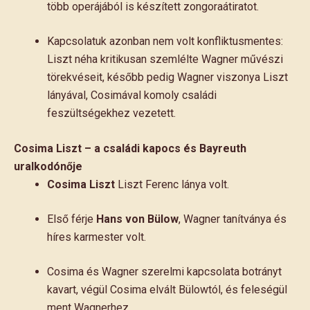
több operájából is készített zongoraátiratot.
Kapcsolatuk azonban nem volt konfliktusmentes:
Liszt néha kritikusan szemlélte Wagner művészi
törekvéseit, később pedig Wagner viszonya Liszt
lányával, Cosimával komoly családi
feszültségekhez vezetett.
Cosima Liszt – a családi kapocs és Bayreuth
uralkodónője
Cosima Liszt
Liszt Ferenc lánya volt.
Első férje
Hans von Bülow
, Wagner tanítványa és
híres karmester volt.
Cosima és Wagner szerelmi kapcsolata botrányt
kavart, végül Cosima elvált Bülowtól, és feleségül
ment Wagnerhez.