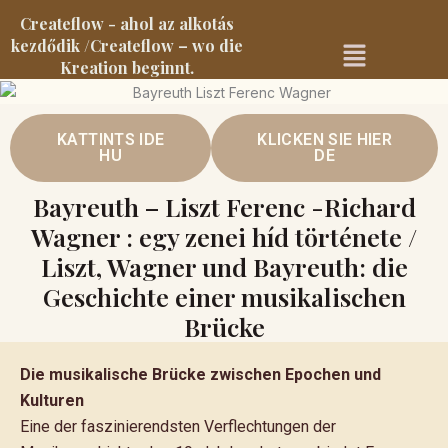
Createflow - ahol az alkotás
Menu
kezdődik /Createflow – wo die
Kreation beginnt.
KATTINTS IDE
KLICKEN SIE HIER
HU
DE
Bayreuth – Liszt Ferenc -Richard
Wagner : egy zenei híd története /
Liszt, Wagner und Bayreuth: die
Geschichte einer musikalischen
Brücke
Die musikalische Brücke zwischen Epochen und
Kulturen
Eine der faszinierendsten Verflechtungen der