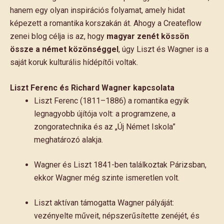
hanem egy olyan inspirációs folyamat, amely hidat
képezett a romantika korszakán át. Ahogy a Createflow
zenei blog célja is az, hogy
magyar zenét kössön
össze a német közönséggel
, úgy Liszt és Wagner is a
saját koruk kulturális hídépítői voltak.
Liszt Ferenc és Richard Wagner kapcsolata
Liszt Ferenc (1811–1886) a romantika egyik
legnagyobb újítója volt: a programzene, a
zongoratechnika és az „Új Német Iskola”
meghatározó alakja.
Wagner és Liszt 1841-ben találkoztak Párizsban,
ekkor Wagner még szinte ismeretlen volt.
Liszt aktívan támogatta Wagner pályáját:
vezényelte műveit, népszerűsítette zenéjét, és