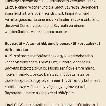
Musikgeschichte des 19. Jahrhunderts verbindet Franz
Liszt, Richard Wagner und die Stadt Bayreuth. Besonders
spannend ist, wie aus Freundschaft, Inspiration und
Familiengeschichte eine
musikalische Brücke
entstand,
die zwei Genies verband und Bayreuth zu einem
weltberühmten Musikzentrum machte.
Bevezető – A zenei híd, amely összeköt korszakokat
és kultúrákat
A 19. század zenetörténetének egyik legérdekesebb
kapcsolatrendszere Franz Liszt, Richard Wagner és
Bayreuth között alakult ki. Különösen figyelemre méltó,
hogyan fonódott össze barátság, művészi hatás és
családi kapcsolat egy olyan
zenei híddá
, amely két óriást
kötött össze – és amely végül egy egész várost,
Bayreuthot emelte a világ zenei térképére.
Liszt és Wagner között nem csupán együttműködés volt,