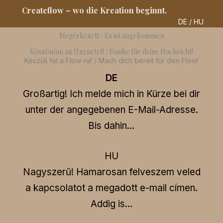
Skip
Createflow – wo die Kreation beginnt.
to
DE
/
HU
content
Megérkezett / Es ist angekommen
Köszönöm az Üzenetet! / Danke für deine Nachricht!
Készülj fel a Flow-ra! / Mach dich bereit für den Flow!
DE
Großartig! Ich melde mich in Kürze bei dir
unter der angegebenen E-Mail-Adresse.
Bis dahin…
HU
Nagyszerű! Hamarosan felveszem veled
a kapcsolatot a megadott e-mail címen.
Addig is…